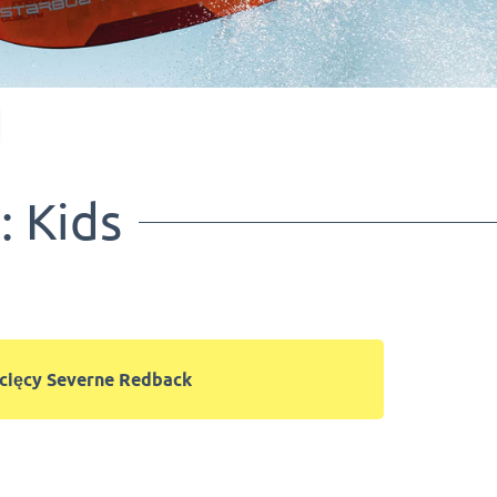
 Kids
ecięcy Severne
Redback