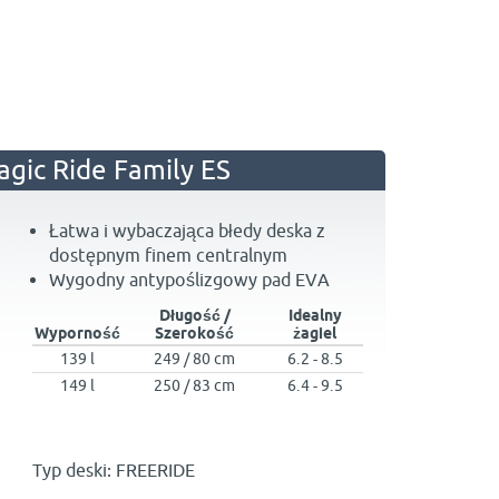
agic Ride Family ES
Łatwa i wybaczająca błedy deska z
dostępnym finem centralnym
Wygodny antypoślizgowy pad EVA
Długość /
Idealny
Wyporność
Szerokość
żagiel
139 l
249 / 80 cm
6.2 - 8.5
149 l
250 / 83 cm
6.4 - 9.5
Typ deski: FREERIDE