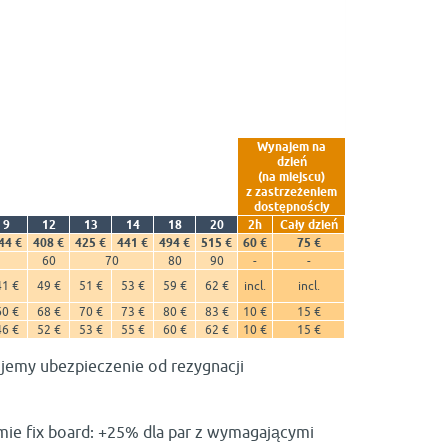
Wynajem na
dzień
(na miejscu)
z zastrzeżeniem
dostępnościy
9
12
13
14
18
20
2h
Cały dzień
44 €
408 €
425 €
441 €
494 €
515 €
60 €
75 €
60
70
80
90
-
-
41 €
49 €
51 €
53 €
59 €
62 €
incl.
incl.
60 €
68 €
70 €
73 €
80 €
83 €
10 €
15 €
46 €
52 €
53 €
55 €
60 €
62 €
10 €
15 €
ujemy ubezpieczenie od rezygnacji
mie fix board: +25% dla par z wymagającymi