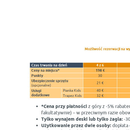
Możliwość rezerwacji na wyb
Czas trwania na dzień
4 z 6
Ceny na miejscu*
198 €
Punkty
30
Ubezpieczenie sprzętu
21 €
(opcjonalne)
Pianka Kids
40 €
Usługi
dodatkowe
Trapez Kids
32 €
*Cena przy płatności
z góry z -5% rabate
fakultatywnie) – w przeciwnym razie obow
Tylko wynajem deski lub tylko żagla:
-3
Użytkowanie przez dwie osoby:
dopłata 