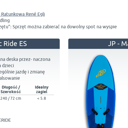
a Ratunkowa René Egli
dling
ętu”: Sprzęt można zabierać na dowolny spot na wyspie
c Ride ES
JP - M
lna deska przez- naczona
a dzieci
ególnie jazdę i zmianę
alsowanie
Długość /
Idealny
Szerokość
żagiel
240 / 72 cm
< 5.8
ERIDE