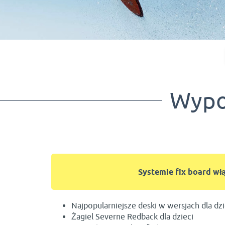
Wypo
Systemie fix board włą
Najpopularniejsze deski w wersjach dla dzi
Żagiel Severne Redback dla dzieci