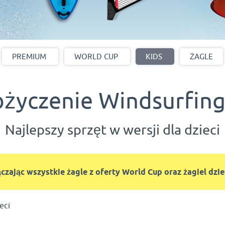
PREMIUM
WORLD CUP
KIDS
ŻAGLE
życzenie Windsurfing:
Najlepszy sprzęt w wersji dla dzieci
czając wszystkie żagle z oferty World Cup oraz żagiel dzi
eci