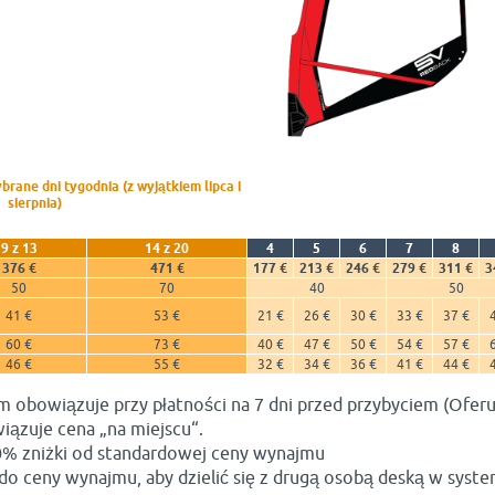
rane dni tygodnia (z wyjątkiem lipca i
sierpnia)
9 z 13
14 z 20
4
5
6
7
8
376 €
471 €
177 €
213 €
246 €
279 €
311 €
3
50
70
40
50
41 €
53 €
21 €
26 €
30 €
33 €
37 €
60 €
73 €
40 €
47 €
50 €
54 €
57 €
46 €
55 €
32 €
34 €
36 €
41 €
44 €
m obowiązuje przy płatności na 7 dni przed przybyciem (Ofer
iązuje cena „na miejscu“.
0% zniżki od standardowej ceny wynajmu
do ceny wynajmu, aby dzielić się z drugą osobą deską w syste