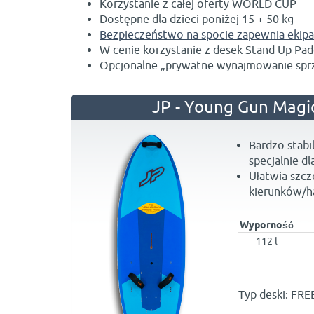
Korzystanie z całej oferty WORLD CUP
Dostępne dla dzieci poniżej 15 + 50 kg
Bezpieczeństwo na spocie zapewnia ekip
W cenie korzystanie z desek Stand Up Pad
Opcjonalne „prywatne wynajmowanie sprz
JP - Young Gun Magi
Bardzo stabi
specjalnie dl
Ułatwia szcz
kierunków/h
Wyporność
112 l
Typ deski: FRE