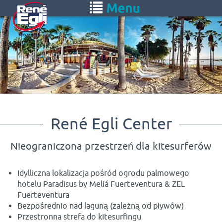
Skip
Toggle
to
navigation
main
content
René Egli Center
Nieograniczona przestrzeń dla kitesurferów
Idylliczna lokalizacja pośród ogrodu palmowego
hotelu Paradisus by Meliá Fuerteventura & ZEL
Fuerteventura
Bezpośrednio nad laguną (zależną od pływów)
Przestronna strefa do kitesurfingu