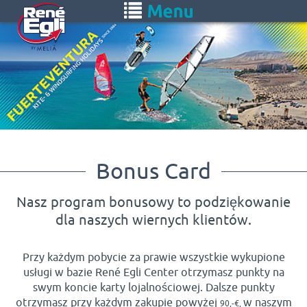
Skip
Toggle
to
navigation
main
content
Bonus Card
Nasz program bonusowy to podziękowanie
dla naszych wiernych klientów.
Przy każdym pobycie za prawie wszystkie wykupione
usługi w bazie René Egli Center otrzymasz punkty na
swym koncie karty lojalnościowej. Dalsze punkty
otrzymasz przy każdym zakupie powyżej
w naszym
90,-€,