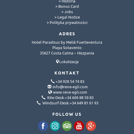
> Historia
> Bonus Card
> Jobs
> Legal Notice
> Polityka prywatności
ADRES
Hotel Paradisus by Meliá Fuerteventura
Playa Sotavento
35627 Costa Calma – Hiszpania
Lokalizacja
KONTAKT
+34 928 54 74 83
info@rene-egli.com
www.rene-egli.com
Kite-Desk:+34 669 88 59 83
Windsurf-Desk:+34 649 81 61 93
FOLLOW US