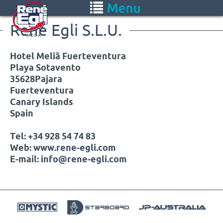
Skip
Toggle
to
navigation
René Egli S.L.U.
main
content
Hotel Meliã Fuerteventura
Playa Sotavento
35628
Pajara
Fuerteventura
Canary Islands
Spain
Tel:
+34 928 54 74 83
Web:
www.rene-egli.com
E-mail:
info@rene-egli.com