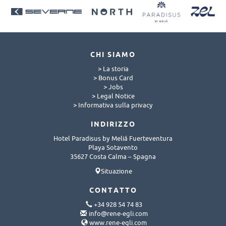
CHI SIAMO
> La storia
> Bonus Card
> Jobs
> Legal Notice
> Informativa sulla privacy
INDIRIZZO
Hotel Paradisus by Meliá Fuerteventura
Playa Sotavento
35627 Costa Calma – Spagna
Situazione
CONTATTO
+34 928 54 74 83
info@rene-egli.com
www.rene-egli.com