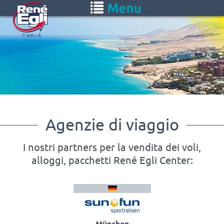
Skip
Toggle
to
navigation
main
content
Agenzie di viaggio
I nostri partners per la vendita dei voli,
alloggi, pacchetti René Egli Center: