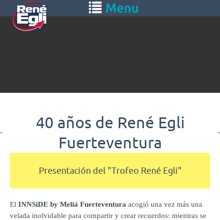
Skip
Toggle
to
navigation
main
content
40 años de René Egli
Fuerteventura
Presentación del "Trofeo René Egli"
El
INNSiDE by Meliá Fuerteventura
acogió una vez más una
velada inolvidable para compartir y crear recuerdos: mientras se