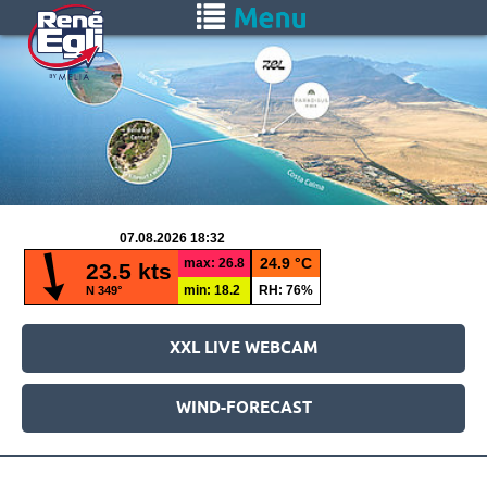
Skip
Toggle
to
navigation
main
content
XXL LIVE WEBCAM
WIND-FORECAST