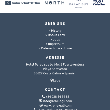
ÜBER UNS
> History
> Bonus Card
> Jobs
> Impressum
> Datenschutzrichtlinie
ADRESSE
Hotel Paradisus by Meliá Fuerteventura
Playa Sotavento
35627 Costa Calma – Spanien
Lage
KONTAKT
+34 928 54 74 83
info@rene-egli.com
www.rene-egli.com
Kite-Desk:+34 669 88 59 83