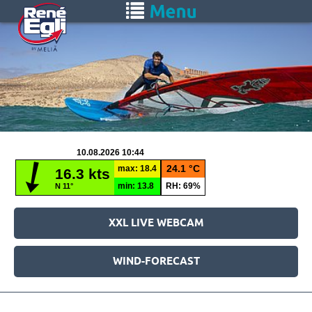
Skip
Toggle
to
navigation
main
content
XXL LIVE WEBCAM
WIND-FORECAST