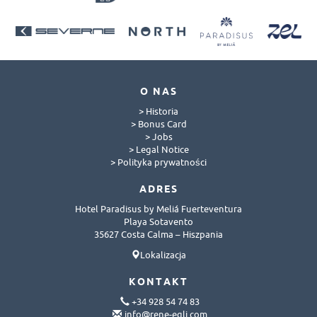
O NAS
> Historia
> Bonus Card
> Jobs
> Legal Notice
> Polityka prywatności
ADRES
Hotel Paradisus by Meliá Fuerteventura
Playa Sotavento
35627 Costa Calma – Hiszpania
Lokalizacja
KONTAKT
+34 928 54 74 83
info@rene-egli.com