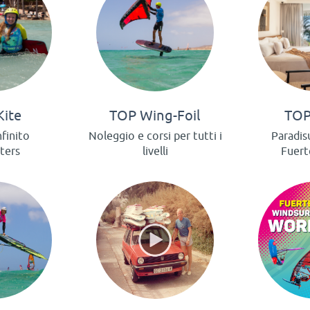
Kite
TOP Wing-Foil
TOP
nfinito
Noleggio e corsi per tutti i
Paradis
iters
livelli
Fuert