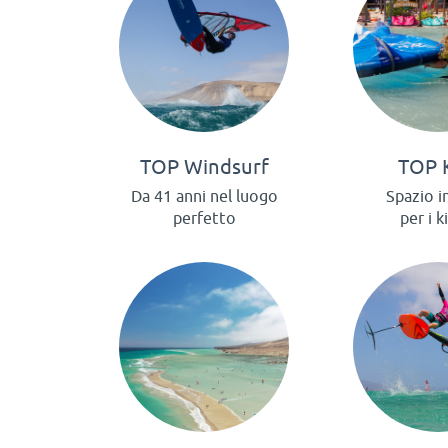
TOP Windsurf
TOP 
Da 41 anni nel luogo
Spazio i
perfetto
per i k