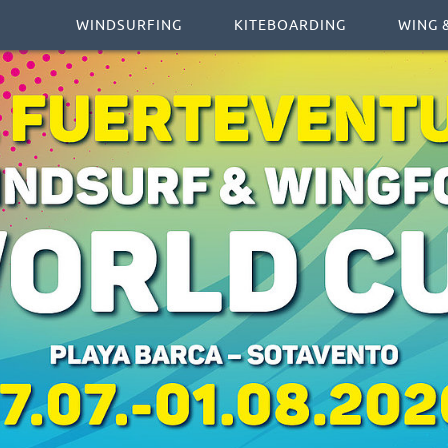
WINDSURFING
KITEBOARDING
WING &