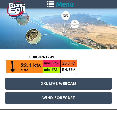
Skip
Toggle
to
navigation
main
content
XXL LIVE WEBCAM
WIND-FORECAST