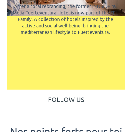
After a total rebranding, the former INNSiDE by
Melia Fuerteventura Hotel is now part of the ZEL
Family. A collection of hotels inspired by the
active and social well-being, bringing the
mediterranean lifestyle to Fuerteventura.
FOLLOW US
Nos points forts pour toi