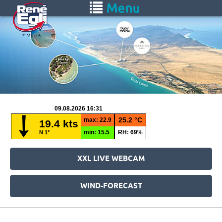
Saltar
Toggle
al
navigation
contenido
principal
XXL LIVE WEBCAM
WIND-FORECAST