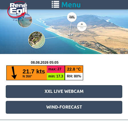
Saltar
Toggle
al
navigation
contenido
principal
XXL LIVE WEBCAM
WIND-FORECAST